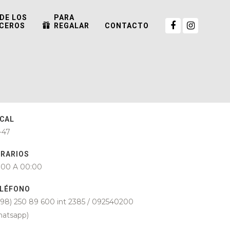
DE LOS
PARA
CEROS
REGALAR
CONTACTO
CAL
-47
RARIOS
:00 A 00:00
LÉFONO
598) 250 89 600 int 2385 / 092540200
hatsapp)