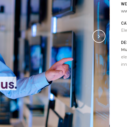
W
ww
CA
El
DE
Mu
el
in