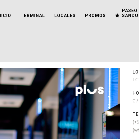
PASEO 
NICIO
TERMINAL
LOCALES
PROMOS
SANDU
LO
LC
HO
07
TE
(+
(w