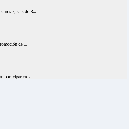
”
nes 7, sábado 8...
moción de ...
ticipar en la...