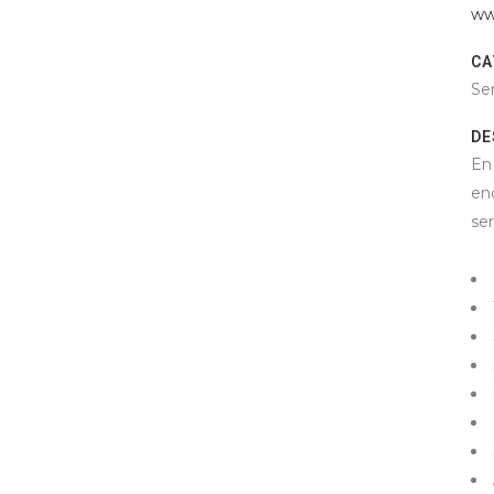
ww
CA
Ser
DE
E
enc
ser