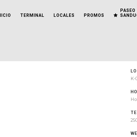
PASEO 
NICIO
TERMINAL
LOCALES
PROMOS
SANDU
LO
K-
HO
Ho
TE
25
W