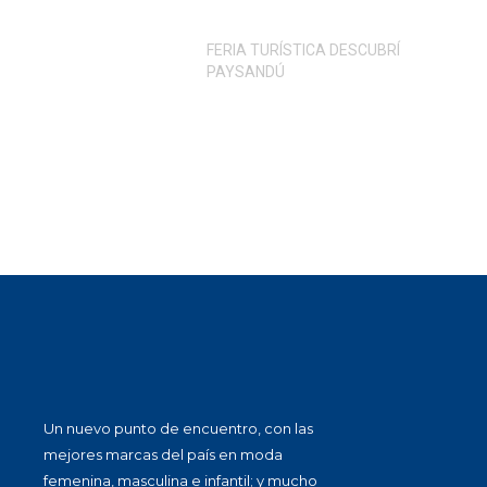
FERIA TURÍSTICA DESCUBRÍ
PAYSANDÚ
Un nuevo punto de encuentro, con las
mejores marcas del país en moda
femenina, masculina e infantil; y mucho