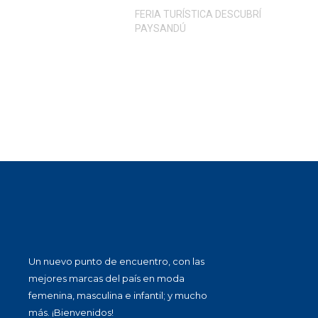
FERIA TURÍSTICA DESCUBRÍ
PAYSANDÚ
Un nuevo punto de encuentro, con las
mejores marcas del país en moda
femenina, masculina e infantil; y mucho
más. ¡Bienvenidos!