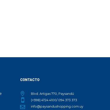
CONTACTO
te
Blvd. Artigas 770, Paysandú
(+598) 4724 4100/ 094 373 373
info@paysandushopping.com.uy