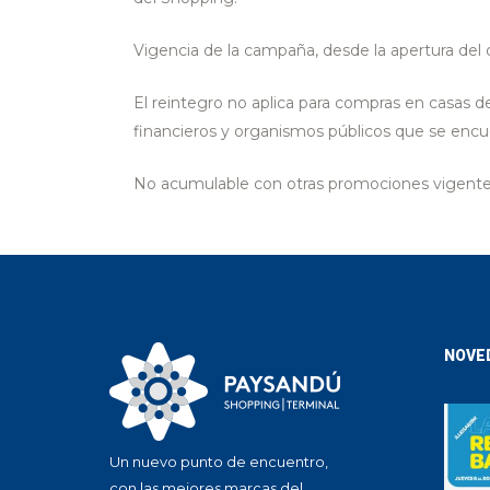
Vigencia de la campaña, desde la apertura del d
El reintegro no aplica para compras en casas 
financieros y organismos públicos que se encu
No acumulable con otras promociones vigente
NOVE
Un nuevo punto de encuentro,
con las mejores marcas del