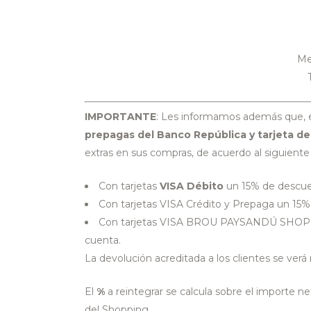
Me
IMPORTANTE
: Les informamos además que, e
prepagas del Banco República y tarjeta
extras en sus compras, de acuerdo al siguiente 
Con tarjetas
VISA Débito
un 15% de descuen
Con tarjetas VISA Crédito y Prepaga un 15%
Con tarjetas VISA BROU PAYSANDÚ SHOPPIN
cuenta.
La devolución acreditada a los clientes se verá
El
%
a reintegrar se calcula sobre el importe 
del Shopping.