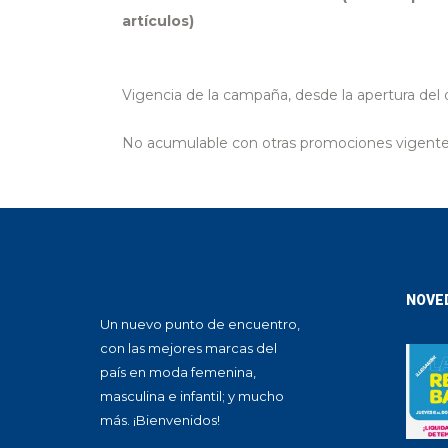
artículos)
Vigencia de la campaña, desde la apertura del d
No acumulable con otras promociones vigente
NOVE
Un nuevo punto de encuentro,
con las mejores marcas del
país en moda femenina,
masculina e infantil; y mucho
más. ¡Bienvenidos!