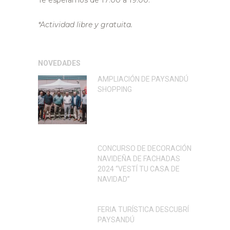
Te esperamos de 17:00 a 19:00.
*Actividad libre y gratuita.
NOVEDADES
AMPLIACIÓN DE PAYSANDÚ
SHOPPING
CONCURSO DE DECORACIÓN
NAVIDEÑA DE FACHADAS
2024 “VESTÍ TU CASA DE
NAVIDAD”
FERIA TURÍSTICA DESCUBRÍ
PAYSANDÚ