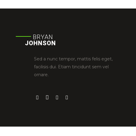
BRYAN
JOHNSON
Sed a nunc tempor, mattis felis eget,
facilisis dui. Etiam tincidunt sem vel
ornare.