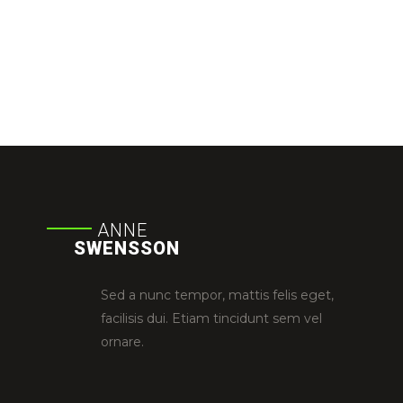
ANNE
SWENSSON
Sed a nunc tempor, mattis felis eget,
facilisis dui. Etiam tincidunt sem vel
ornare.