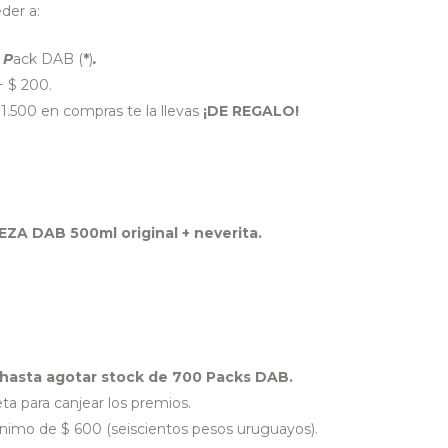
der a:
1 P
ack DAB (
*
)
.
+ $ 200.
.500 en compras te la llevas
¡DE REGALO!
VEZA DAB 500ml original + neverita.
hasta agotar stock de 700 Packs DAB.
ta para canjear los premios.
nimo de $ 600 (seiscientos pesos uruguayos).