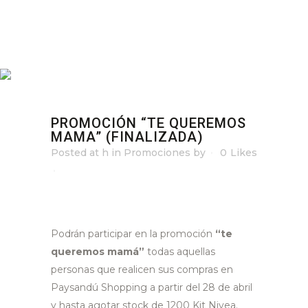
PROMOCIÓN “TE QUEREMOS
MAMA” (FINALIZADA)
Posted at h
in
Promociones
by
0
Likes
Podrán participar en la promoción
“te
queremos mamá”
todas aquellas
personas que realicen sus compras en
Paysandú Shopping a partir del 28 de abril
y hasta agotar stock de 1200 Kit Nivea.