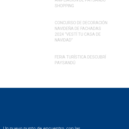
AMPLIACIÓN DE PAYSANDÚ
SHOPPING
CONCURSO DE DECORACIÓN
NAVIDEÑA DE FACHADAS
2024 “VESTÍ TU CASA DE
NAVIDAD”
FERIA TURÍSTICA DESCUBRÍ
PAYSANDÚ
Un nuevo punto de encuentro, con las