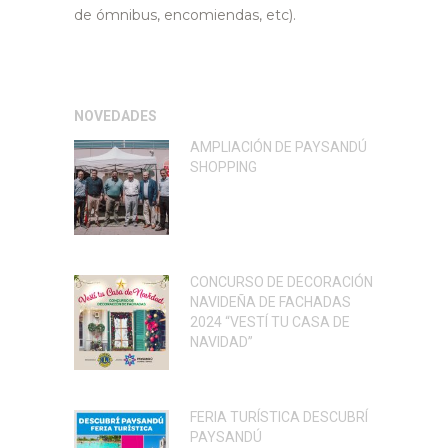
de ómnibus, encomiendas, etc).
NOVEDADES
AMPLIACIÓN DE PAYSANDÚ
SHOPPING
CONCURSO DE DECORACIÓN
NAVIDEÑA DE FACHADAS
2024 “VESTÍ TU CASA DE
NAVIDAD”
FERIA TURÍSTICA DESCUBRÍ
PAYSANDÚ