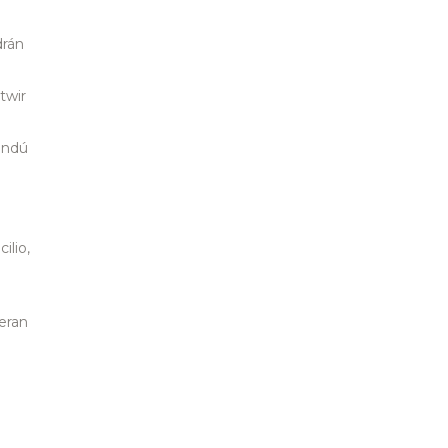
drán
twir
andú
ilio,
eran