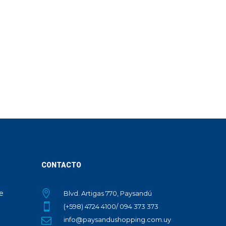
CONTACTO
te
Blvd. Artigas 770, Paysandú
(+598) 4724 4100/ 094 373 373
info@paysandushopping.com.uy