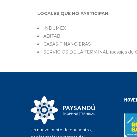
LOCALES QUE NO PARTICIPAN:
INDUMEX
ABITAB
CASAS FINANCIERAS
SERVICIOS DE LA TERMINAL (pasajes de óm
NOVE
Un nuevo punto de encuentro,