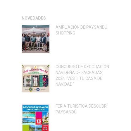
NOVEDADES
AMPLIACIÓN DE PAYSANDÚ
SHOPPING
CONCURSO DE DECORACIÓN
NAVIDEÑA DE FACHADAS
2024 “VESTÍ TU CASA DE
NAVIDAD”
FERIA TURÍSTICA DESCUBRÍ
PAYSANDÚ