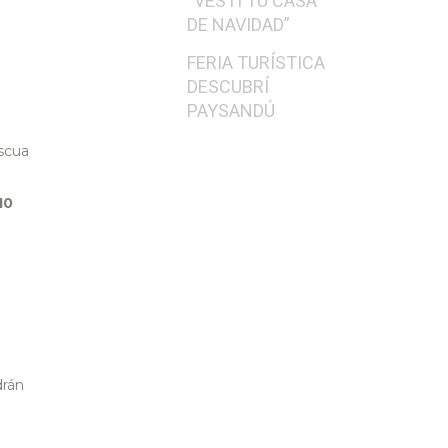
“VESTÍ TU CASA
DE NAVIDAD”
FERIA TURÍSTICA
DESCUBRÍ
PAYSANDÚ
scua
10
drán