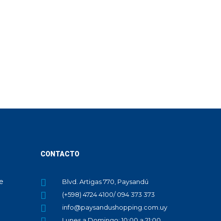
CONTACTO
te
Blvd. Artigas 770, Paysandú
(+598) 4724 4100/ 094 373 373
info@paysandushopping.com.uy
Lunes a Domingo: 10:00 a 21:00