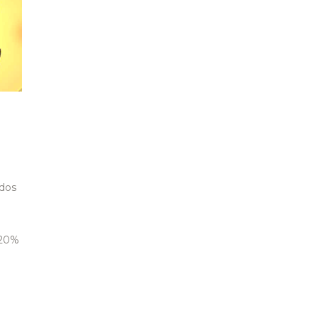
idos
 20%