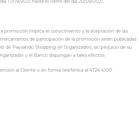
ía 17/09/2021 hasta el cierre del día 20/09/2021.
ta promoción implica el conocimiento y la aceptación de las
s mecanismos de participación de la promoción serán publicadas
b de Paysandú Shopping (el Organizador), sin perjuicio de su
Organizador y el Banco dispongan a tales efectos
Atención al Cliente o en forma telefónica al 4724 4100.