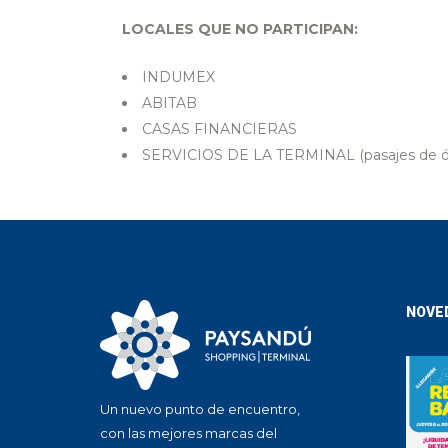
LOCALES QUE NO PARTICIPAN:
INDUMEX
ABITAB
CASAS FINANCIERAS
SERVICIOS DE LA TERMINAL (pasajes de óm
NOVE
Un nuevo punto de encuentro,
con las mejores marcas del