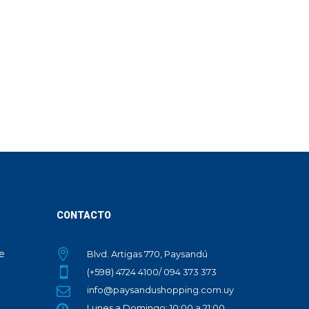
CONTACTO
te
Blvd. Artigas 770, Paysandú
(+598) 4724 4100/ 094 373 373
info@paysandushopping.com.uy
Lunes a Domingo: 10:00 a 21:00