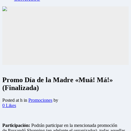
Promo Día de la Madre «Muá! Má!»
(Finalizada)
Posted at h
in
Promociones
by
0
Likes
Participación:
Podrán
participar en la
mencionada promoción
de
Paysandú Shopping (en adelante el organizador), todas aquellas