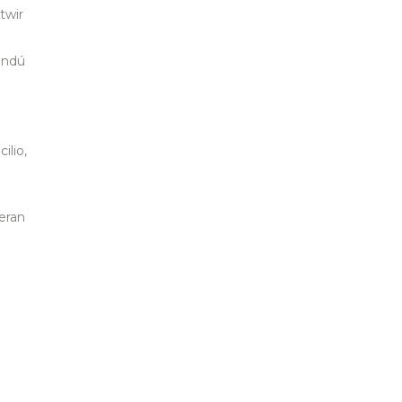
twir
andú
ilio,
eran