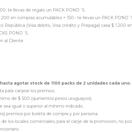
00, te llevas de regalo un PACK POND´S.
 1.200 en compras acumulables + 150.- te llevas un PACK POND´
 República (Visa débito, Visa crédito y Prepaga) casa $ 1.200 e
PACKS POND´S.
 al Cliente.
hasta agotar stock de 1100 packs de 2 unidades cada uno
.
ta para canjear los premios.
nimo de $ 500 (quinientos pesos uruguayos).
 sea igual o superior al mínimo indicado.
es) premios por boleta de compra y por persona.
 de los locales comerciales, para el canje de la promoción, no po
ncionario.