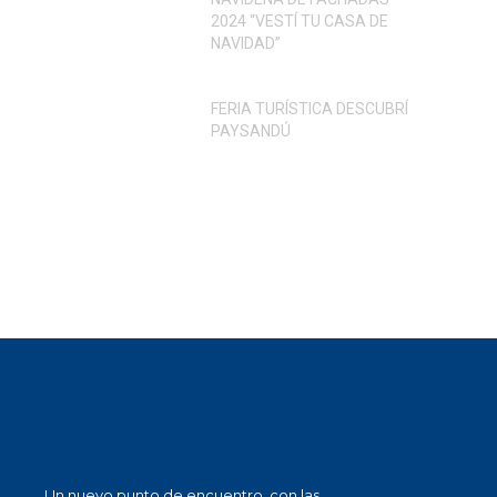
2024 “VESTÍ TU CASA DE
NAVIDAD”
FERIA TURÍSTICA DESCUBRÍ
PAYSANDÚ
Un nuevo punto de encuentro, con las