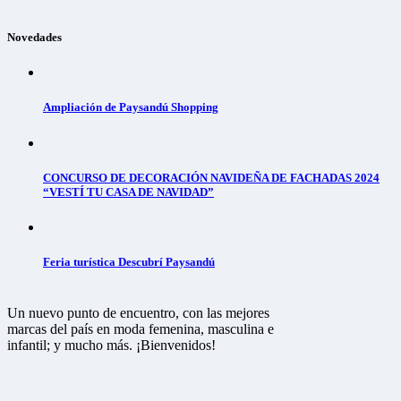
Novedades
Ampliación de Paysandú Shopping
CONCURSO DE DECORACIÓN NAVIDEÑA DE FACHADAS 2024
“VESTÍ TU CASA DE NAVIDAD”
Feria turística Descubrí Paysandú
Un nuevo punto de encuentro, con las mejores
marcas del país en moda femenina, masculina e
infantil; y mucho más. ¡Bienvenidos!