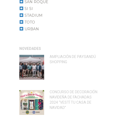
SAN ROQUE
SI SI
STADIUM
TOTO
URBAN
NOVEDADES
AMPLIACIÓN DE PAYSANDÚ
SHOPPING
CONCURSO DE DECORACIÓN
NAVIDEÑA DE FACHADAS
2024 “VESTÍ TU CASA DE
NAVIDAD”